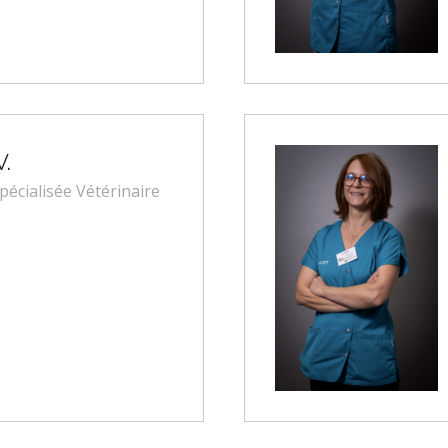
V.
spécialisée Vétérinaire