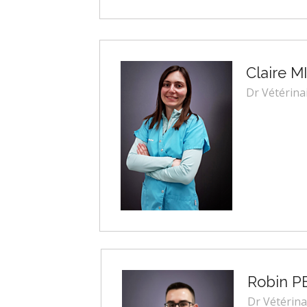
Claire 
Dr Vétérina
Robin 
Dr Vétérina