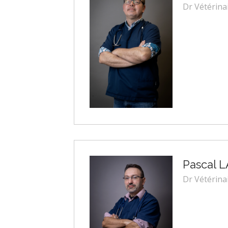
Dr Vétérina
Pascal 
Dr Vétérina