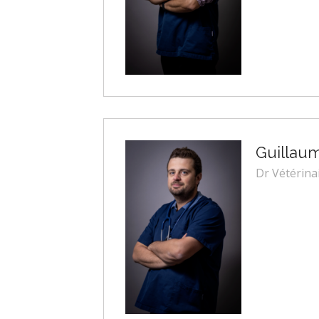
Guillau
Dr Vétérina