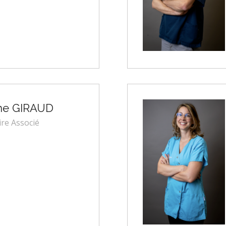
me GIRAUD
ire Associé