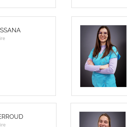
MISSANA
ire
PERROUD
ire