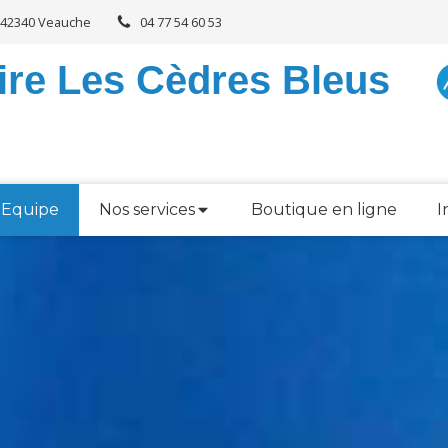
, 42340 Veauche
04 77 54 60 53
aire Les Cèdres Bleus
 Equipe
Nos services
Boutique en ligne
I