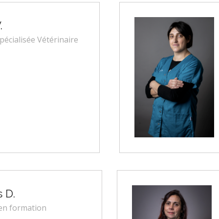
.
spécialisée Vétérinaire
 D.
 en formation