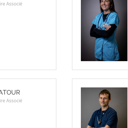
ire Associé
LATOUR
ire Associé